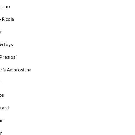
efano
-Ricola
r
e&Toys
 Preziosi
aria Ambrosiana
n
os
rard
ur
ar