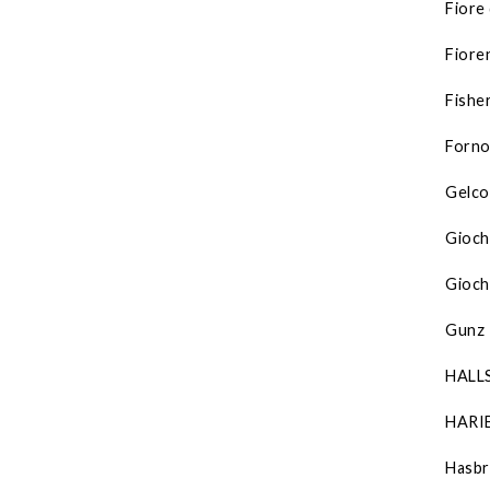
Fiore 
Fioren
Fishe
Forno
Gelco
Gioch
Gioch
Gunz
HALL
HARI
Hasb