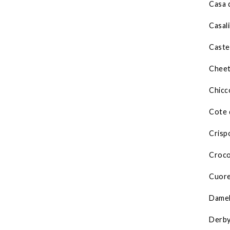
Casa 
Casal
Caste
Chee
Chicc
Cote 
Crisp
Croc
Cuor
Dame
Derby