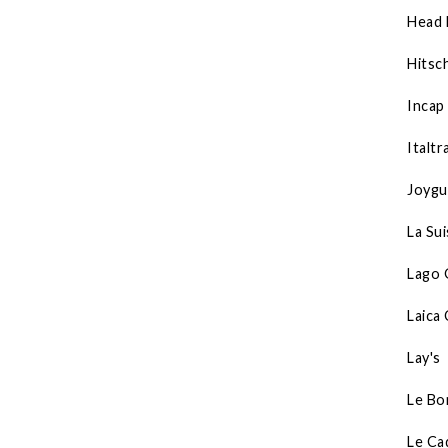
Head 
Hitsc
Incap
Italt
Joyg
La Su
Lago 
Laica
Lay's
Le Bo
Le Ca