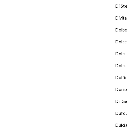
Di St
Divita
Dolbe
Dolc
Dolci
Dolci
Dolfi
Dorit
Dr Ge
Dufo
Dulci