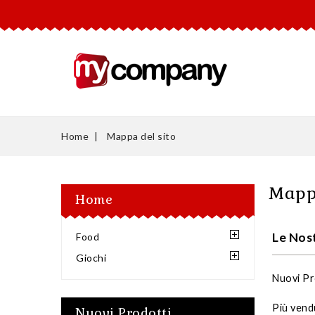
Home
Mappa del sito
Mappa
Home
Le Nos
Food
Giochi
Nuovi Pr
Più vend
Nuovi Prodotti