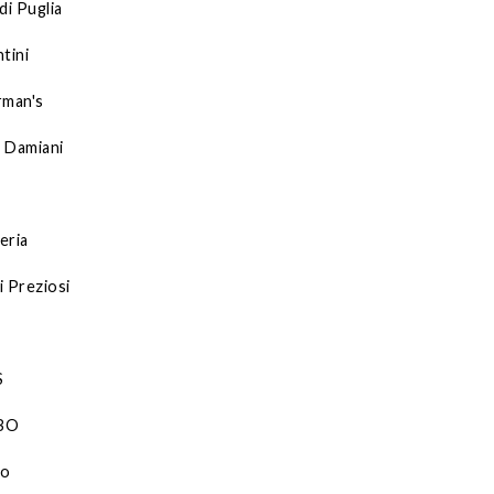
di Puglia
tini
rman's
 Damiani
eria
i Preziosi
S
BO
ro