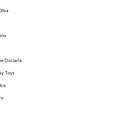
Oliva
s
iuno
ne Dociaria
sy Toys
lce
ro