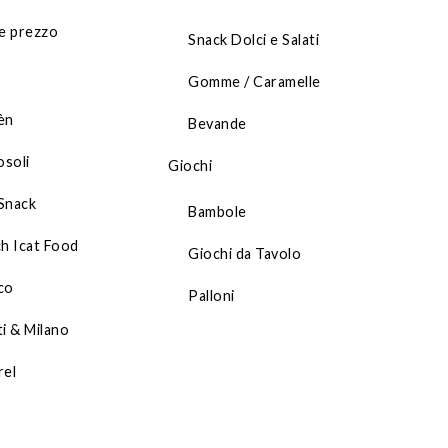
e prezzo
Snack Dolci e Salati
Gomme / Caramelle
èn
Bevande
soli
Giochi
Snack
Bambole
ch Icat Food
Giochi da Tavolo
co
Palloni
ti & Milano
rel