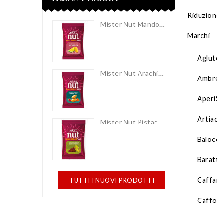
Riduzion
Mister Nut Mandorle Tostate Pepe Rosa E Lime 30gr X 12pz
Marchi
Aglut
Mister Nut Arachidi Al Gusto Tropical Spice 30gr X 12pz
Ambro
Aperi
Artia
Mister Nut Pistacchio Al Gusto Dubai Chocolate 25gr X 12pz
Baloc
Barat
Caffa
TUTTI I NUOVI PRODOTTI
Caffo