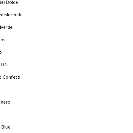
del Dolce
ini Merende
lverde
tos
o
d'Or
o Confetti
o
enero
l
 Blue