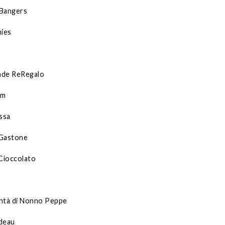
Bangers
hies
rade ReRegalo
um
issa
Gastone
 Cioccolato
ntà di Nonno Peppe
deau