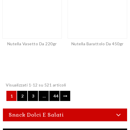
Nutella Vasetto Da 220gr
Nutella Barattolo Da 450gr
Visualizzati 1-12 su 521 articoli
1
2
3
…
44
Snack Dolci E Salati